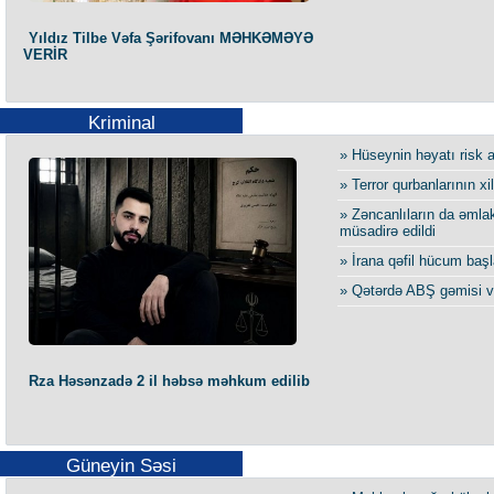
Yıldız Tilbe Vəfa Şərifovanı MƏHKƏMƏYƏ
VERİR
Kriminal
» Hüseynin həyatı risk a
» Terror qurbanlarının xi
» Zəncanlıların da əmla
müsadirə edildi
» İrana qəfil hücum başl
» Qətərdə ABŞ gəmisi v
Rza Həsənzadə 2 il həbsə məhkum edilib
Güneyin Səsi