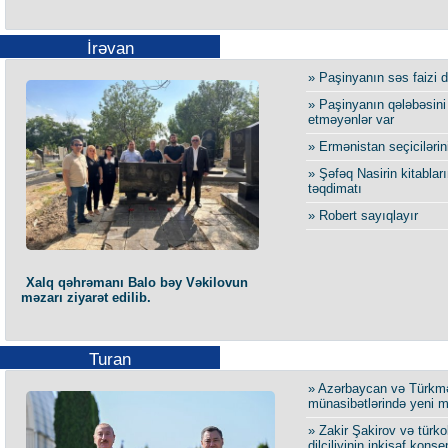
İrəvan
» Paşinyanın səs faizi d
» Paşinyanın qələbəsin
etməyənlər var
» Ermənistan seçicilərini
» Şəfəq Nasirin kitablar
təqdimatı
» Robert sayıqlayır
Xalq qəhrəmanı Balo bəy Vəkilovun
məzarı ziyarət edilib.
Turan
» Azərbaycan və Türkm
münasibətlərində yeni m
» Zakir Şakirov və türko
dilçiliyinin inkişaf kons