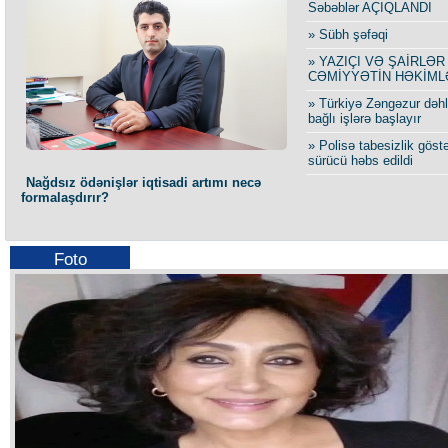
Səbəblər AÇIQLANDI
» Sübh şəfəqi
» YAZIÇI VƏ ŞAİRLƏR
CƏMİYYƏTİN HƏKİML
» Türkiyə Zəngəzur dəhli
bağlı işlərə başlayır
» Polisə tabesizlik göst
sürücü həbs edildi
Nağdsız ödənişlər iqtisadi artımı necə
formalaşdırır?
Foto