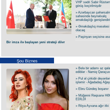
VHP sədri Sabir Rüstəmx
görüş keçirilmişdir
» Azərbaycan şəhərsal
sahəsində beynəlxalq
əməkdaşlığı genişləndiri
» Əməkdaşlıq məsələsi 
olacaq
» Paşinyan seçisinə əsə
Bir imza ilə başlayan yeni strateji dövr
Şou Biznes
» Belə bir adamı az qala 
ediblər - Namiq Qaraçux
» Pul əl çirkidir deyənlə
işləmir - Ağadadaş Ağa
» Ebru Gündeş boşanır
» Müğənni Rəqsanə H
EDİLDİ
» Röya Ayxana ağır itki