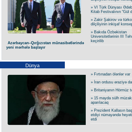
» VI Türk Dünyası Ədəb
Kitab Festivalının “Gül d
» Zakir Şakirov və türko
dilçiliyinin inkişaf kons
» Bakıda Özbəkistan
Universitetlərinin III Təh
keçirilib
Azərbaycan–Qırğızıstan münasibətlərində
yeni mərhələ başlayır
Dünya
» Fırtınadan ölənlər var
» İran ordusu əraziyə da
» Britaniyanın Hörmüz t
» 15 mayda sülh müzaki
aparılacaq
» Prezident Kallasın baş
etdiyi nümayəndə heyəti
etdi