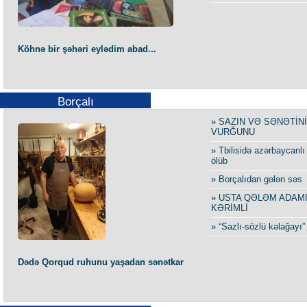
Köhnə bir şəhəri eylədim abad...
Borçalı
» SAZIN VƏ SƏNƏTİN
VURĞUNU
» Tbilisidə azərbaycanlı
ölüb
» Borçalıdan gələn səs
» USTA QƏLƏM ADAMI
KƏRİMLİ
» “Sazlı-sözlü kəlağayı” 
Dədə Qorqud ruhunu yaşadan sənətkar