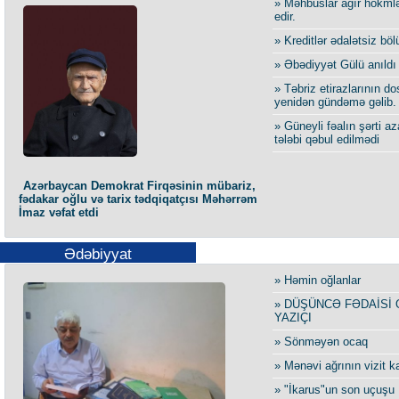
» Məhbuslar ağır hökmlə
edir.
» Kreditlər ədalətsiz böl
» Əbədiyyət Gülü anıldı
» Təbriz etirazlarının do
yenidən gündəmə gəlib.
» Güneyli fəalın şərti az
tələbi qəbul edilmədi
Azərbaycan Demokrat Firqəsinin mübariz,
fədakar oğlu və tarix tədqiqatçısı Məhərrəm
İmaz vəfat etdi
Ədəbiyyat
» Həmin oğlanlar
» DÜŞÜNCƏ FƏDAİSİ 
YAZIÇI
» Sönməyən ocaq
» Mənəvi ağrının vizit ka
» "İkarus"un son uçuşu